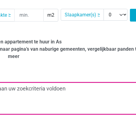
Slaapkamer(s) ≥
kte ≥
m2
en appartement te huur in As
naar pagina’s van naburige gemeenten, vergelijkbaar panden 
meer
aan uw zoekcriteria voldoen