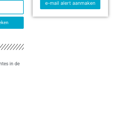
e-mail alert aanmaken
eken
ntes in de