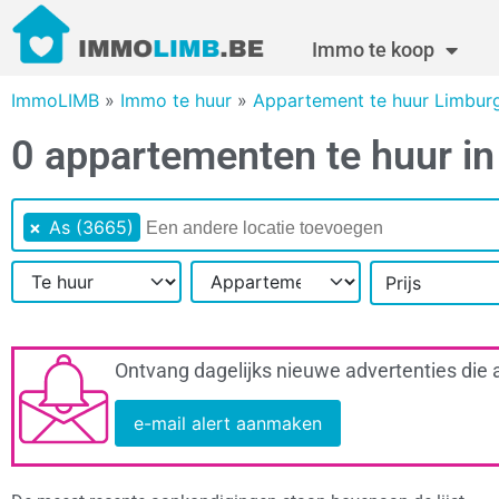
Immo te koop
ImmoLIMB
»
Immo te huur
»
Appartement te huur Limbur
0 appartementen te huur i
×
As (3665)
Prijs
Ontvang dagelijks nieuwe advertenties die 
e-mail alert aanmaken