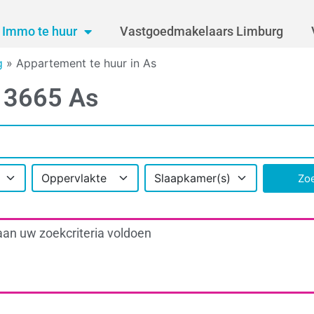
Immo te huur
Vastgoedmakelaars Limburg
g
»
Appartement te huur in As
n 3665 As
Oppervlakte
Slaapkamer(s)
Zo
aan uw zoekcriteria voldoen