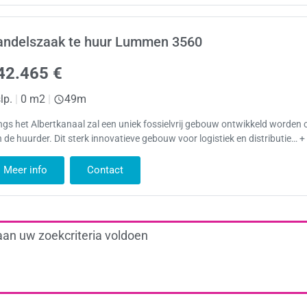
andelszaak te huur Lummen 3560
42.465 €
lp.
|
0 m2
|
49m
gs het Albertkanaal zal een uniek fossielvrij gebouw ontwikkeld worden
 de huurder. Dit sterk innovatieve gebouw voor logistiek en distributie… +
Meer info
Contact
aan uw zoekcriteria voldoen