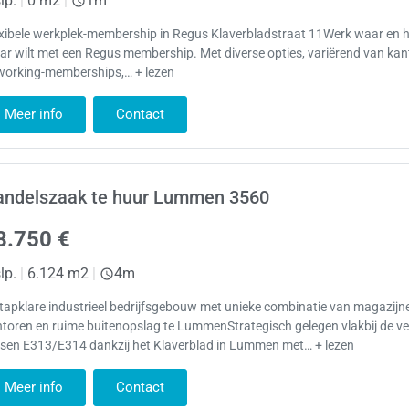
lp.
|
0 m2
|
1m
exibele werkplek-membership in Regus Klaverbladstraat 11Werk waar en 
r wilt met een Regus membership. Met diverse opties, variërend van kan
working-memberships,… + lezen
Meer info
Contact
andelszaak te huur Lummen 3560
8.750 €
lp.
|
6.124 m2
|
4m
tapklare industrieel bedrijfsgebouw met unieke combinatie van magazijn
toren en ruime buitenopslag te LummenStrategisch gelegen vlakbij de v
ssen E313/E314 dankzij het Klaverblad in Lummen met… + lezen
Meer info
Contact