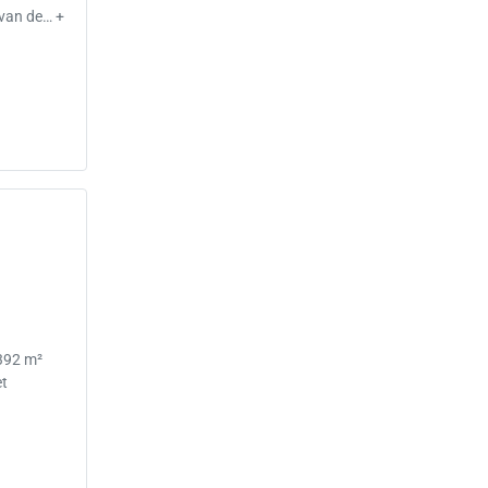
 van de… +
.392 m²
et