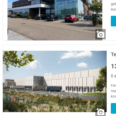
gel
lez
T
1
0 s
Fen
mag
kn