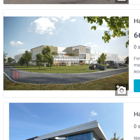
H
6
0 s
Fen
mag
lez
H
0 s
Ni