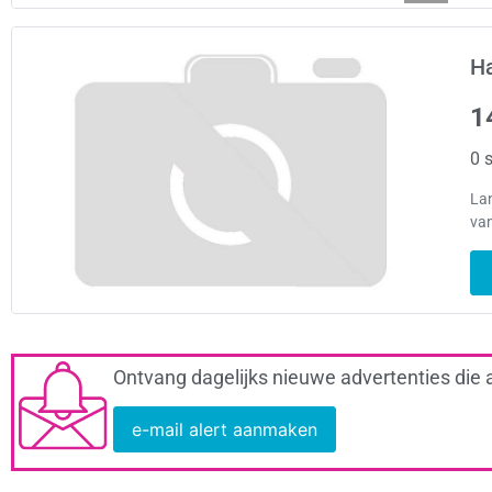
H
1
0 s
Lan
van
Ontvang dagelijks nieuwe advertenties die 
e-mail alert aanmaken