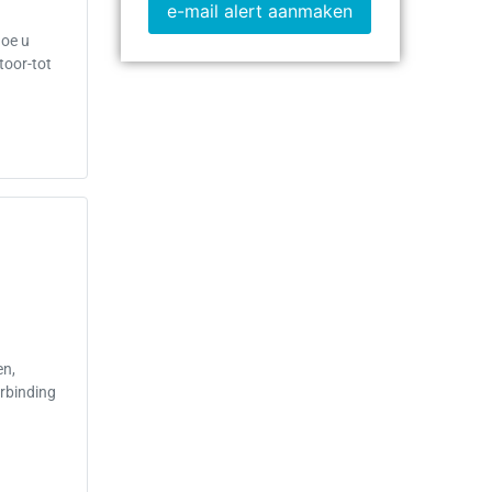
e-mail alert aanmaken
hoe u
toor-tot
en,
erbinding