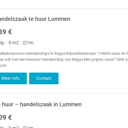
andelszaak te huur Lummen
89 €
lp.
|
0 m2
|
1m
exibele kantoor-memberships in Regus Klaverbladstraat 11Werk waar en 
ar wilt met een kantoor-membership van Regus Met prijzen vanaf 189€ b
ezen
Meer info
Contact
e huur – handelszaak in Lummen
09 €