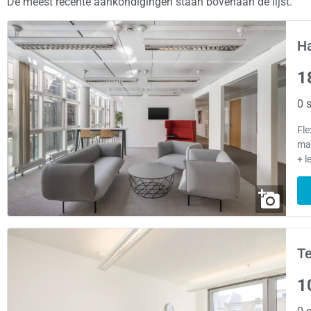
De meest recente aankondigingen staan bovenaan de lijst.
H
1
0 s
Fl
ma
+ l
T
1