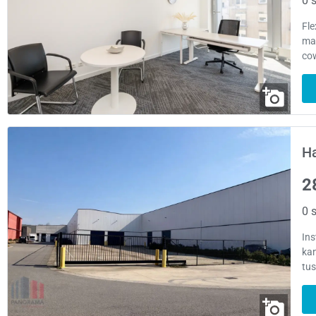
0 s
Fl
maa
co
H
2
0 s
Ins
kan
tu