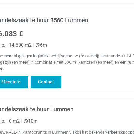
andelszaak te huur 3560 Lummen
6.083 €
lp.
|
14.500 m2
|
6m
omenaal gelegen logistiek bedrijfsgebouw (fossielvrij) bestaande uit 14
azijn (en meer) in combinatie met 500 m² kantoren (en meer) en een ru
en
Meer info
Contact
andelszaak te huur Lummen
lp.
|
0 m2
|
10m
euwe ALL-IN Kantoorunits in Lummen vlakbij het bekende verkeersknoop