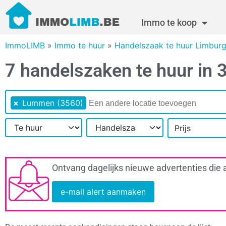
Immo te koop
ImmoLIMB
»
Immo te huur
»
Handelszaak te huur Limbur
7 handelszaken te huur i
×
Lummen (3560)
Prijs
Ontvang dagelijks nieuwe advertenties die 
e-mail alert aanmaken