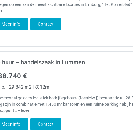
egen op een van de meest zichtbare locaties in Limburg, "Het Klaverblad"
en
Meer info
Contact
e huur – handelszaak in Lummen
38.740 €
lp.
|
29.842 m2
|
12m
omenaal gelegen logistiek bedrijfsgebouw (fossielvrij) bestaande uit 28
azijn in combinatie met 1.450 m² kantoren en een ruime parking nabij h
ooppunt… + lezen
Meer info
Contact