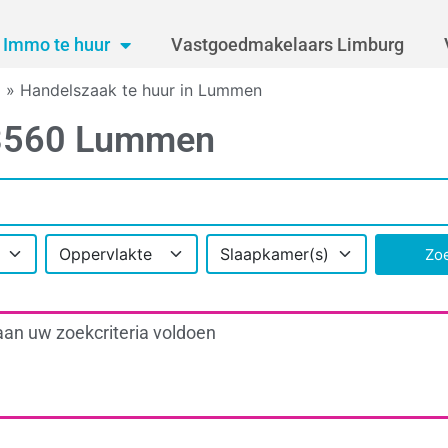
Immo te huur
Vastgoedmakelaars Limburg
g
»
Handelszaak te huur in Lummen
n 3560 Lummen
Oppervlakte
Slaapkamer(s)
Zo
aan uw zoekcriteria voldoen