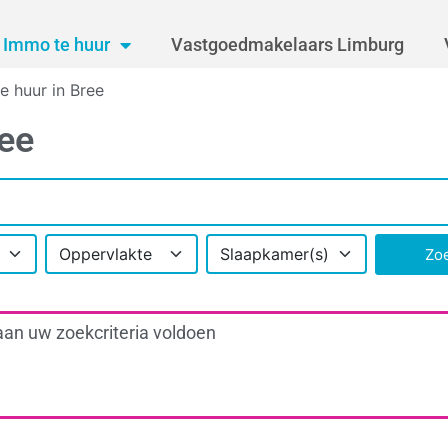
Immo te huur
Vastgoedmakelaars Limburg
te huur in Bree
ree
Oppervlakte
Slaapkamer(s)
Zo
aan uw zoekcriteria voldoen