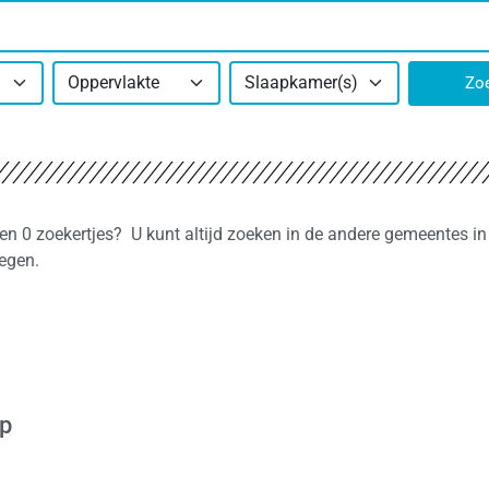
Oppervlakte
Slaapkamer(s)
Zo
nen 0 zoekertjes? U kunt altijd zoeken in de andere gemeentes in
legen.
op