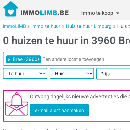
Immo te koop
ImmoLIMB
»
Immo te huur
»
Huis te huur Limburg
»
Huis 
0 huizen te huur in 3960 B
×
Bree (3960)
Prijs
Ontvang dagelijks nieuwe advertenties die 
e-mail alert aanmaken