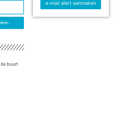
e-mail alert aanmaken
eken
 de buurt