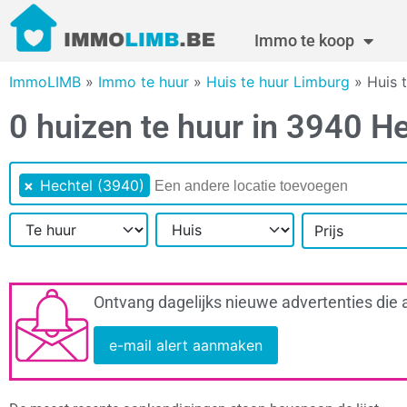
Immo te koop
ImmoLIMB
»
Immo te huur
»
Huis te huur Limburg
»
Huis 
0 huizen te huur in 3940 H
×
Hechtel (3940)
Prijs
Ontvang dagelijks nieuwe advertenties die 
e-mail alert aanmaken