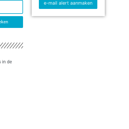
e-mail alert aanmaken
eken
 in de