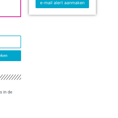
e-mail alert aanmaken
eken
s in de