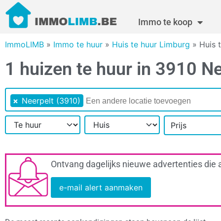
Immo te koop
ImmoLIMB
»
Immo te huur
»
Huis te huur Limburg
»
Huis 
1 huizen te huur in 3910 Ne
×
Neerpelt (3910)
Prijs
Ontvang dagelijks nieuwe advertenties die 
e-mail alert aanmaken