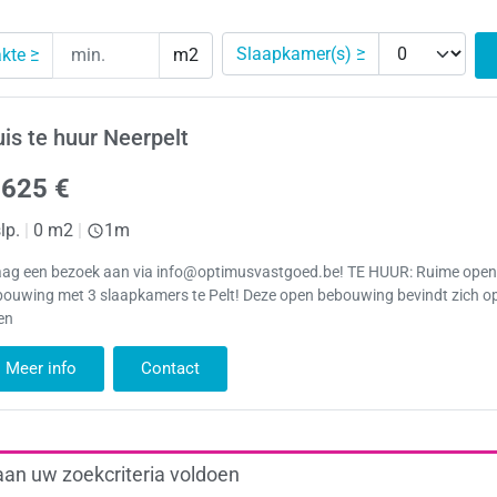
Slaapkamer(s) ≥
kte ≥
m2
is te huur Neerpelt
.625 €
lp.
|
0 m2
|
1m
aag een bezoek aan via info@optimusvastgoed.be! TE HUUR: Ruime ope
bouwing met 3 slaapkamers te Pelt! Deze open bebouwing bevindt zich o
en
Meer info
Contact
aan uw zoekcriteria voldoen