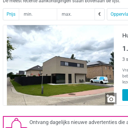
De meest recente aankondigingen staan bovenaan de lijst.
Prijs
€
Oppervla
Hu
1
3 s
Vr
be
lez
Ontvang dagelijks nieuwe advertenties die 