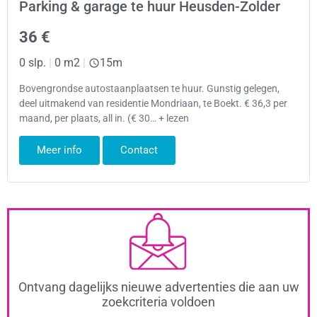
Parking & garage te huur Heusden-Zolder
36 €
0 slp.
|
0 m2
|
15m
Bovengrondse autostaanplaatsen te huur. Gunstig gelegen,
deel uitmakend van residentie Mondriaan, te Boekt. € 36,3 per
maand, per plaats, all in. (€ 30… + lezen
Meer info
Contact
Ontvang dagelijks nieuwe advertenties die aan uw
zoekcriteria voldoen