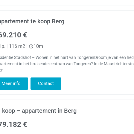
ppartement te koop Berg
69.210 €
lp.
|
116 m2
|
10m
sidentie Stadshof – Wonen in het hart van TongerenDroom je van een h
artement in het bruisende centrum van Tongeren? In de Maastrichterstr
en
Meer info
Contact
 koop – appartement in Berg
79.182 €