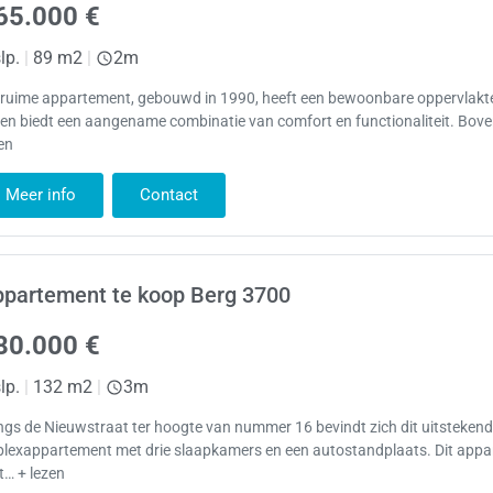
65.000 €
lp.
|
89 m2
|
2m
t ruime appartement, gebouwd in 1990, heeft een bewoonbare oppervlakt
en biedt een aangename combinatie van comfort en functionaliteit. Bov
en
Meer info
Contact
ppartement te koop Berg 3700
80.000 €
lp.
|
132 m2
|
3m
gs de Nieuwstraat ter hoogte van nummer 16 bevindt zich dit uitsteken
plexappartement met drie slaapkamers en een autostandplaats. Dit app
t… + lezen