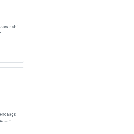
bouw nabij
n
edendaags
aat… +