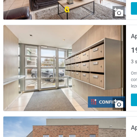
A
1
3 s
On
com
lez
A