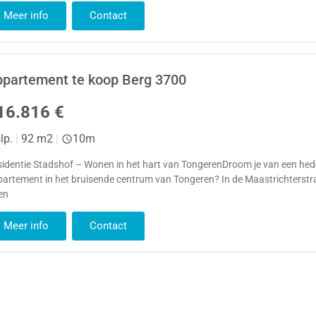
Meer info
Contact
ppartement te koop Berg 3700
16.816 €
lp.
|
92 m2
|
10m
sidentie Stadshof – Wonen in het hart van TongerenDroom je van een h
artement in het bruisende centrum van Tongeren? In de Maastrichterstr
en
Meer info
Contact