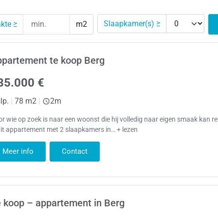
Slaapkamer(s) ≥
kte ≥
m2
ppartement te koop Berg
85.000 €
lp.
|
78 m2
|
2m
r wie op zoek is naar een woonst die hij volledig naar eigen smaak kan r
dit appartement met 2 slaapkamers in… + lezen
Meer info
Contact
 koop – appartement in Berg