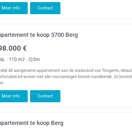
Meer info
Contact
ppartement te koop 3700 Berg
98.000 €
lp.
|
110 m2
|
3m
tdek dit aangename appartement aan de stadsrand van Tongeren, ideaal
fortabel wil wonen met alle voorzieningen binnen handbereik. Zo bevind
en
Meer info
Contact
ppartement te koop Berg