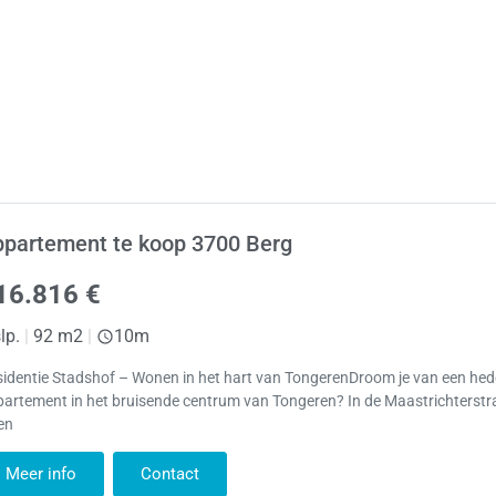
ppartement te koop 3700 Berg
16.816 €
lp.
|
92 m2
|
10m
sidentie Stadshof – Wonen in het hart van TongerenDroom je van een h
artement in het bruisende centrum van Tongeren? In de Maastrichterstr
en
Meer info
Contact