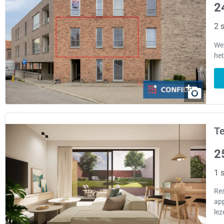
2
2 s
Wel
het
Te
2
1 s
Re
app
lez