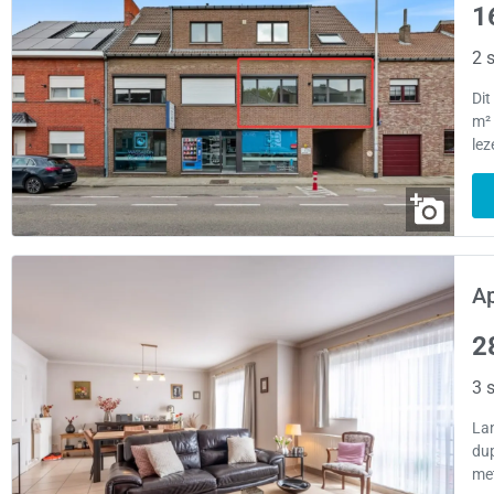
1
2 s
Di
m² 
lez
A
2
3 s
Lan
du
me