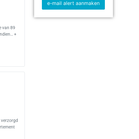
e-mail alert aanmaken
e van 89
endien… +
d verzorgd
artement