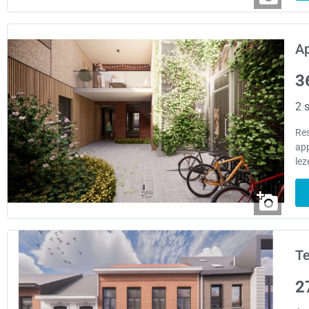
A
3
2 s
Re
app
lez
Te
2