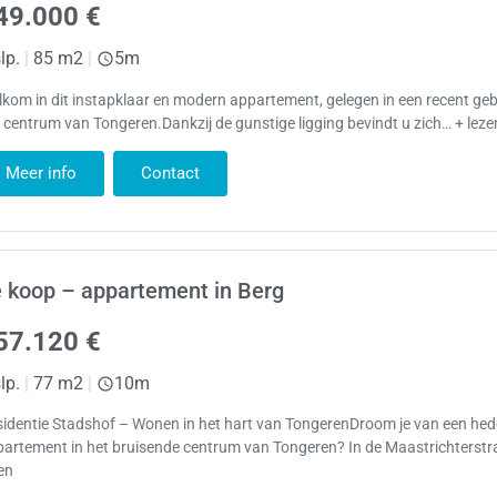
49.000 €
lp.
|
85 m2
|
5m
kom in dit instapklaar en modern appartement, gelegen in een recent ge
 centrum van Tongeren.Dankzij de gunstige ligging bevindt u zich… + leze
Meer info
Contact
 koop – appartement in Berg
57.120 €
lp.
|
77 m2
|
10m
sidentie Stadshof – Wonen in het hart van TongerenDroom je van een h
artement in het bruisende centrum van Tongeren? In de Maastrichterstr
en