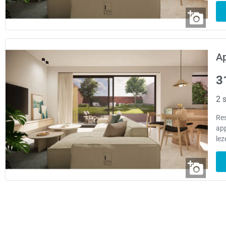
A
3
2 s
Re
app
lez