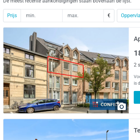
De meest recente aankondigingen staan bovenaan de lijst.
Prijs
€
Oppervla
A
1
2 s
Voo
is 
Te