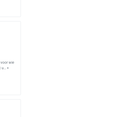
 voor wie
t u… +