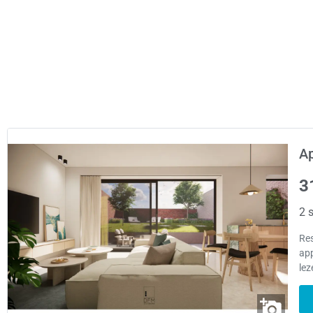
A
3
2 s
Re
app
lez