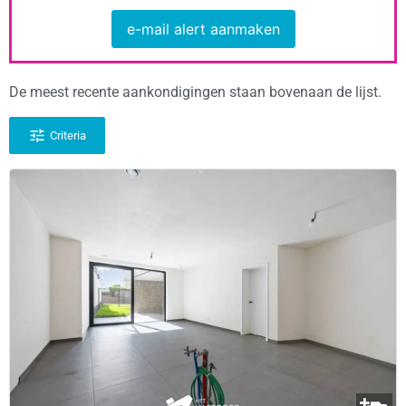
e-mail alert aanmaken
De meest recente aankondigingen staan bovenaan de lijst.
Criteria