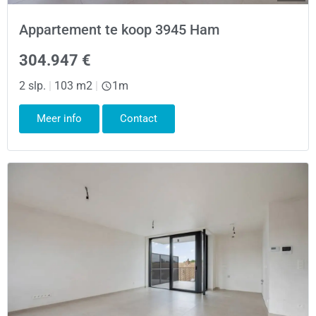
Appartement te koop 3945 Ham
304.947 €
2 slp.
|
103 m2
|
1m
Meer info
Contact