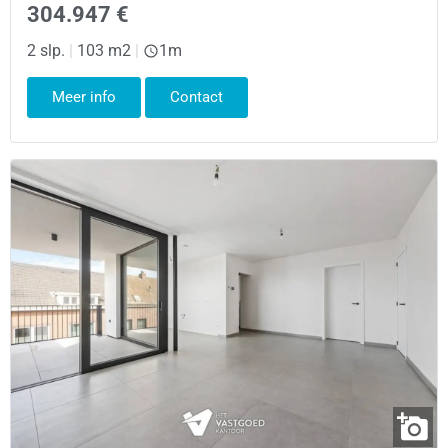
304.947 €
2 slp.
|
103 m2
|
1m
Meer info
Contact