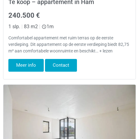
Te koop – appartement in Ham
240.500 €
1 slp.
|
83 m2
|
1m
Comfortabel appartement met ruim terras op de eerste
verdieping. Dit appartement op de eerste verdieping biedt 82,75
m² aan comfortabele woonruimte en beschikt… + lezen
Meer info
Contact