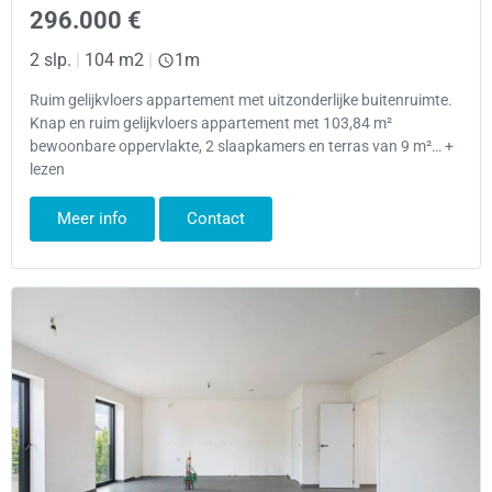
296.000 €
2 slp.
|
104 m2
|
1m
Ruim gelijkvloers appartement met uitzonderlijke buitenruimte.
Knap en ruim gelijkvloers appartement met 103,84 m²
bewoonbare oppervlakte, 2 slaapkamers en terras van 9 m²… +
lezen
Meer info
Contact