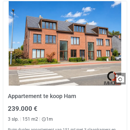
Appartement te koop Ham
239.000 €
3 slp.
|
151 m2
|
1m
Ruim duplex appartement van 151 m² met 3 slaapkamers en