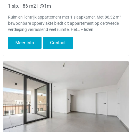
1 slp.
|
86 m2
|
1m
Ruim en lichtrijk appartement met 1 slaapkamer. Met 86,32 m²
bewoonbare oppervlakte biedt dit appartement op de tweede
verdieping verrassend veel ruimte. Het… + lezen
Meer info
Contact