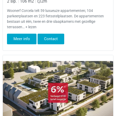
2 slp.
|
106 m2
|
2m
Woonerf Corcela telt 59 luxueuze appartementen; 104
parkeerplaatsen en 223 fietsstelplaatsen. De appartementen
bestaan uit één, twee en drie slaapkamers met gezellige
terrassen… + lezen
Meer info
Contact