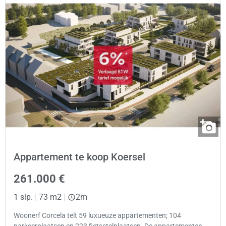
Appartement te koop Koersel
261.000 €
1 slp.
|
73 m2
|
2m
Woonerf Corcela telt 59 luxueuze appartementen; 104