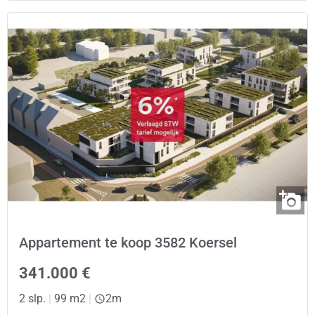
Appartement te koop 3582 Koersel
341.000 €
2 slp.
|
99 m2
|
2m