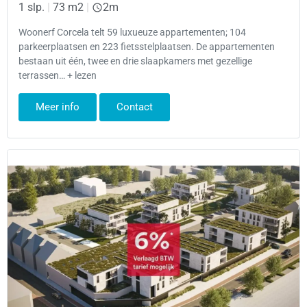
1 slp.
|
73 m2
|
2m
Woonerf Corcela telt 59 luxueuze appartementen; 104
parkeerplaatsen en 223 fietsstelplaatsen. De appartementen
bestaan uit één, twee en drie slaapkamers met gezellige
terrassen… + lezen
Meer info
Contact