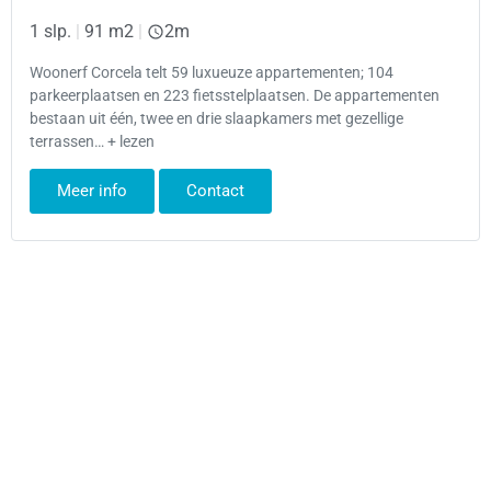
1 slp.
|
91 m2
|
2m
Woonerf Corcela telt 59 luxueuze appartementen; 104
parkeerplaatsen en 223 fietsstelplaatsen. De appartementen
bestaan uit één, twee en drie slaapkamers met gezellige
terrassen… + lezen
Meer info
Contact