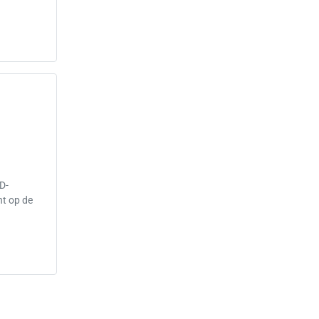
D-
t op de