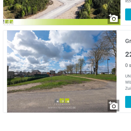
lez
Gr
2
0 s
UN
WI
Zui