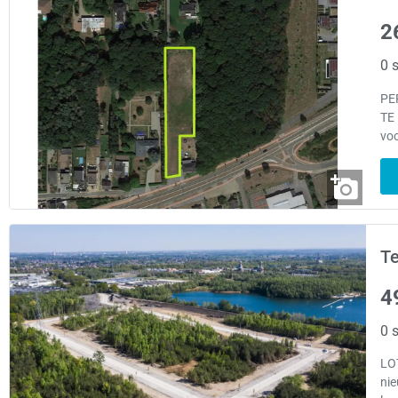
2
0 s
PE
TE
voo
Te
4
0 s
LO
nie