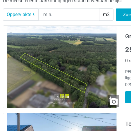
De meest recente aankondigingen staan bovenaan de lijst.
Oppervlakte ≥
m2
Zoe
Gr
2
0 s
PE
lig
pop
Te