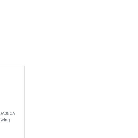
10A08CA
wing-