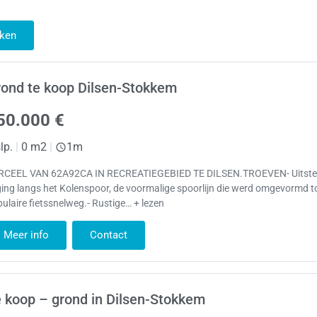
ken
ond te koop Dilsen-Stokkem
50.000 €
lp.
|
0 m2
|
1m
RCEEL VAN 62A92CA IN RECREATIEGEBIED TE DILSEN.TROEVEN- Uitst
ging langs het Kolenspoor, de voormalige spoorlijn die werd omgevormd t
ulaire fietssnelweg.- Rustige… + lezen
Meer info
Contact
 koop – grond in Dilsen-Stokkem