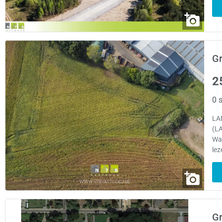
Gr
2
0 s
LA
(L
Wa
lez
Gr