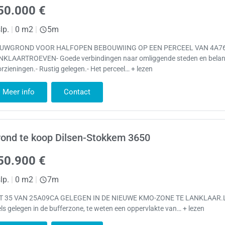
50.000 €
lp.
|
0 m2
|
5m
UWGROND VOOR HALFOPEN BEBOUWIING OP EEN PERCEEL VAN 4A7
NKLAARTROEVEN- Goede verbindingen naar omliggende steden en belan
rzieningen.- Rustig gelegen.- Het perceel… + lezen
Meer info
Contact
ond te koop Dilsen-Stokkem 3650
50.900 €
lp.
|
0 m2
|
7m
T 35 VAN 25A09CA GELEGEN IN DE NIEUWE KMO-ZONE TE LANKLAAR.Lo
ls gelegen in de bufferzone, te weten een oppervlakte van… + lezen