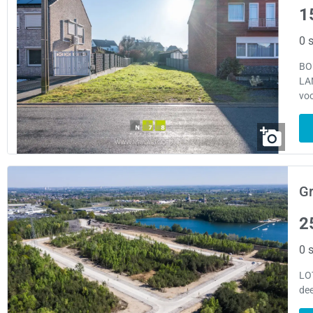
1
0 s
BO
LA
voo
Gr
2
0 s
LO
dee