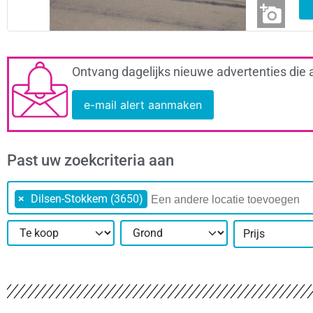
Ontvang dagelijks nieuwe advertenties die 
e-mail alert aanmaken
Past uw zoekcriteria aan
×
Dilsen-Stokkem (3650)
Prijs