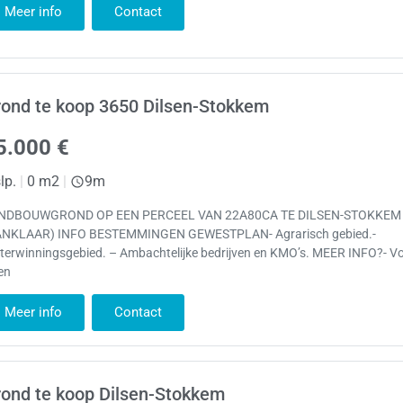
Meer info
Contact
ond te koop 3650 Dilsen-Stokkem
5.000 €
lp.
|
0 m2
|
9m
NDBOUWGROND OP EEN PERCEEL VAN 22A80CA TE DILSEN-STOKKEM
ANKLAAR) INFO BESTEMMINGEN GEWESTPLAN- Agrarisch gebied.-
terwinningsgebied. – Ambachtelijke bedrijven en KMO’s. MEER INFO?- V
en
Meer info
Contact
ond te koop Dilsen-Stokkem