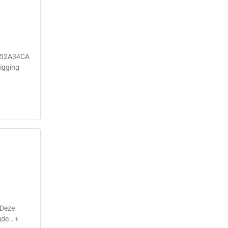
 52A34CA
igging
Deze
ngde… +