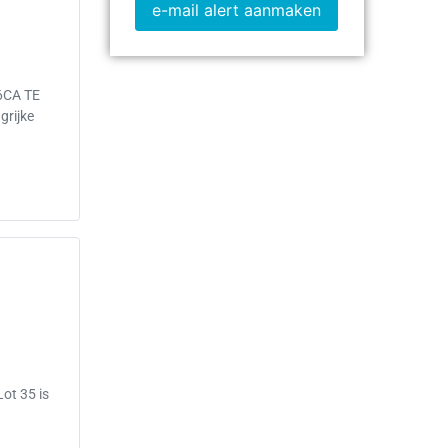
e-mail alert aanmaken
6CA TE
grijke
t 35 is