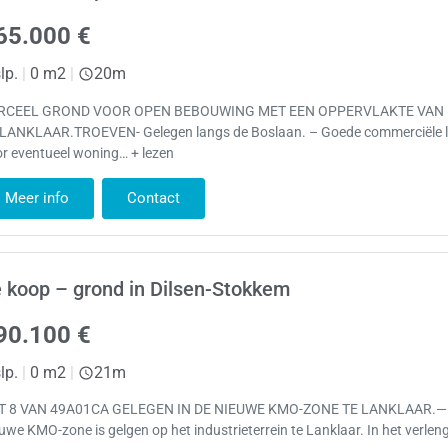
65.000 €
lp.
|
0 m2
|
20m
RCEEL GROND VOOR OPEN BEBOUWING MET EEN OPPERVLAKTE VAN
 LANKLAAR.TROEVEN- Gelegen langs de Boslaan. – Goede commerciële l
r eventueel woning… + lezen
Meer info
Contact
 koop – grond in Dilsen-Stokkem
90.100 €
lp.
|
0 m2
|
21m
T 8 VAN 49A01CA GELEGEN IN DE NIEUWE KMO-ZONE TE LANKLAAR.—
uwe KMO-zone is gelgen op het industrieterrein te Lanklaar. In het verle