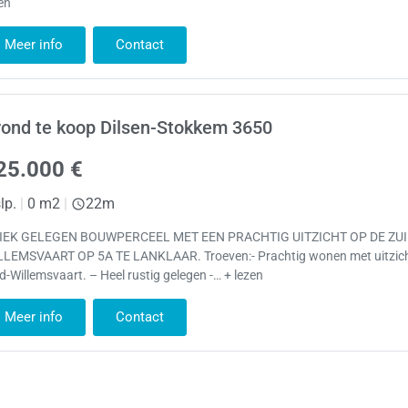
en
Meer info
Contact
ond te koop Dilsen-Stokkem 3650
25.000 €
lp.
|
0 m2
|
22m
IEK GELEGEN BOUWPERCEEL MET EEN PRACHTIG UITZICHT OP DE ZUI
LLEMSVAART OP 5A TE LANKLAAR. Troeven:- Prachtig wonen met uitzich
d-Willemsvaart. – Heel rustig gelegen -… + lezen
Meer info
Contact