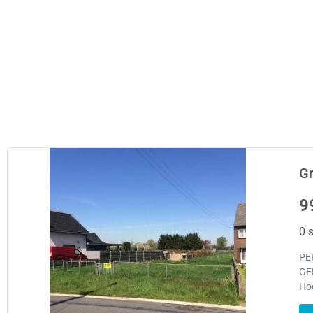
Gr
9
0 s
PE
GE
Hoo