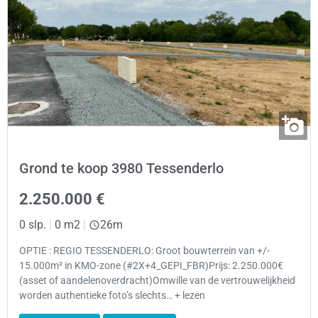
Grond te koop 3980 Tessenderlo
2.250.000 €
0 slp.
|
0 m2
|
26m
OPTIE : REGIO TESSENDERLO: Groot bouwterrein van +/-
15.000m² in KMO-zone (#2X+4_GEPI_FBR)Prijs: 2.250.000€
(asset of aandelenoverdracht)Omwille van de vertrouwelijkheid
worden authentieke foto’s slechts… + lezen