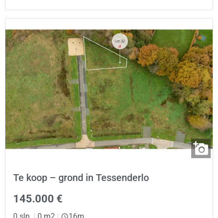
Te koop – grond in Tessenderlo
145.000 €
0 slp.
|
0 m2
|
16m