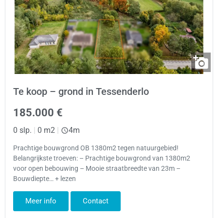
Te koop – grond in Tessenderlo
185.000 €
0 slp.
|
0 m2
|
4m
Prachtige bouwgrond OB 1380m2 tegen natuurgebied!
Belangrijkste troeven: – Prachtige bouwgrond van 1380m2
voor open bebouwing – Mooie straatbreedte van 23m –
Bouwdiepte… + lezen
Meer info
Contact