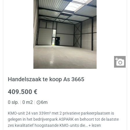
Handelszaak te koop As 3665
409.500 €
0 slp.
|
0 m2
|
6m
KMO-unit 24 van 339m² met 2 privatieve parkeerplaatsen is
gelegen in het bedrijvenpark ASPARK en behoort tot de laatste
zes kwalitatief hoogstaande KMO‑units die… + lezen