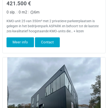
421.500 €
0 slp.
|
0 m2
|
6m
KMO-unit 25 van 350m² met 2 privatieve parkeerplaatsen is
gelegen in het bedrijvenpark ASPARK en behoort tot de laatste
zes kwalitatief hoogstaande KMO‑units die… + lezen
Meer info
Contact