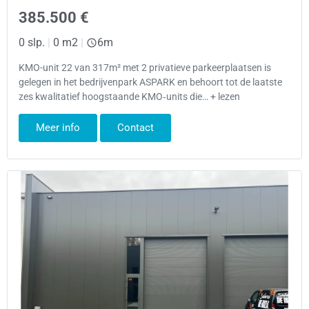
385.500 €
0 slp.
|
0 m2
|
6m
KMO-unit 22 van 317m² met 2 privatieve parkeerplaatsen is
gelegen in het bedrijvenpark ASPARK en behoort tot de laatste
zes kwalitatief hoogstaande KMO‑units die… + lezen
Meer info
Contact