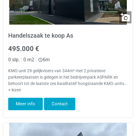
Handelszaak te koop As
495.000 €
0 slp.
|
0 m2
|
6m
KMO-unit 29 gelijkvloers van 344m² met 2 privatieve
parkeerplaatsen is gelegen in het bedrijvenpark ASPARK en
behoort tot de laatste zes kwalitatief hoogstaande KMO‑units…
+ lezen
Meer info
Contact