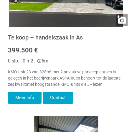
Te koop – handelszaak in As
399.500 €
0 slp.
|
0 m2
|
6m
KMO-unit 23 van 328m² met 2 privatieve parkeerplaatsen is
gelegen in het bedrijvenpark ASPARK en behoort tot de laatste
zes kwalitatief hoogstaande KMO‑units die… + lezen
Meer info
Contact