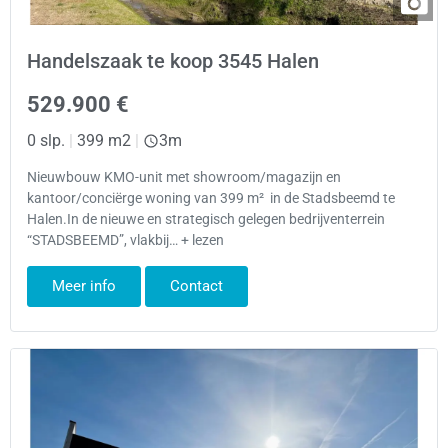
Handelszaak te koop 3545 Halen
529.900 €
0 slp.
|
399 m2
|
3m
Nieuwbouw KMO-unit met showroom/magazijn en
kantoor/conciërge woning van 399 m² in de Stadsbeemd te
Halen.In de nieuwe en strategisch gelegen bedrijventerrein
“STADSBEEMD”, vlakbij… + lezen
Meer info
Contact