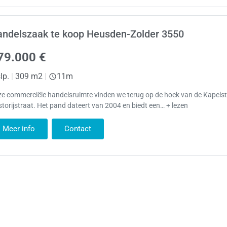
andelszaak te koop Heusden-Zolder 3550
79.000 €
lp.
|
309 m2
|
11m
e commerciële handelsruimte vinden we terug op de hoek van de Kapelst
torijstraat. Het pand dateert van 2004 en biedt een… + lezen
Meer info
Contact