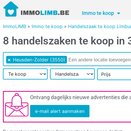
Immo te koop
ImmoLIMB
»
Immo te koop
»
Handelszaak te koop Limbu
8 handelszaken te koop in
×
Heusden-Zolder (3550)
Prijs
Ontvang dagelijks nieuwe advertenties die 
e-mail alert aanmaken