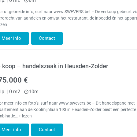
lp.
|
0 m2
|
6m
r uitgebreide info, surf naar www.SWEVERS.be! – De verkoop gebeurt vi
rdracht van aandelen en omvat het restaurant, de inboedel én het appa
ezen
Meer info
Contact
 koop – handelszaak in Heusden-Zolder
75.000 €
lp.
|
0 m2
|
10m
r meer info en foto’s, surf naar www.swevers.be – Dit handelspand met
artement aan de Koolmijnlaan 193 in Heusden-Zolder biedt een perfecte
mbinatie… + lezen
Meer info
Contact