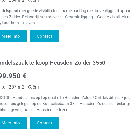
lp.
|
264 m2
|
5m
delspand met goede visibiliteit en ruime parking met bovenliggend appa
sen-Zolder. Belangrijkste troeven: – Centrale ligging – Goede visibiliteit 
ylandtlaan… + lezen
Meer info
Contact
andelszaak te koop Heusden-Zolder 3550
99.950 €
lp.
|
257 m2
|
5m
KOOP: Handelshuis op toplocatie te Heusden-Zolder! Ontdek dit veelzijdi
delshuis gelegen op de Koerselsebaan 38 in Heusden-Zolder, een belangr
rbindingsweg tussen Heusden… + lezen
Meer info
Contact