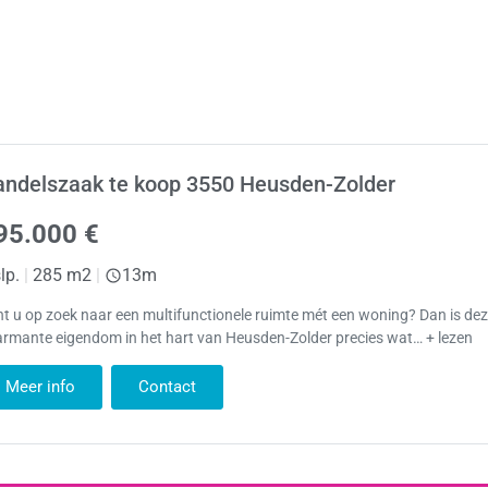
andelszaak te koop 3550 Heusden-Zolder
95.000 €
lp.
|
285 m2
|
13m
t u op zoek naar een multifunctionele ruimte mét een woning? Dan is de
rmante eigendom in het hart van Heusden-Zolder precies wat… + lezen
Meer info
Contact