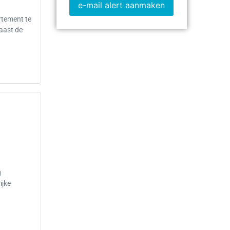
e-mail alert aanmaken
rtement te
naast de
g
ijke