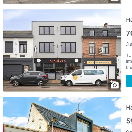
H
7
3 s
TE
int
br
H
5