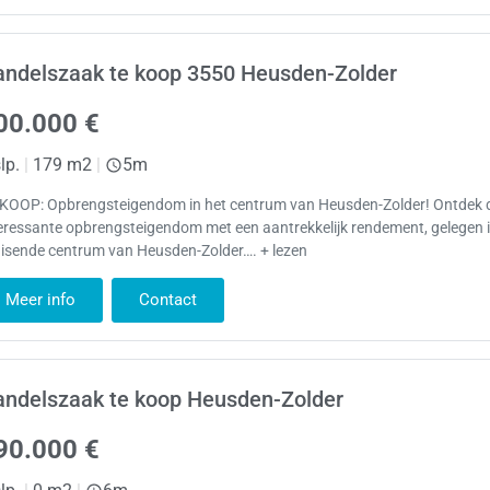
andelszaak te koop 3550 Heusden-Zolder
00.000 €
lp.
|
179 m2
|
5m
 KOOP: Opbrengsteigendom in het centrum van Heusden-Zolder! Ontdek d
eressante opbrengsteigendom met een aantrekkelijk rendement, gelegen i
uisende centrum van Heusden-Zolder…. + lezen
Meer info
Contact
andelszaak te koop Heusden-Zolder
90.000 €