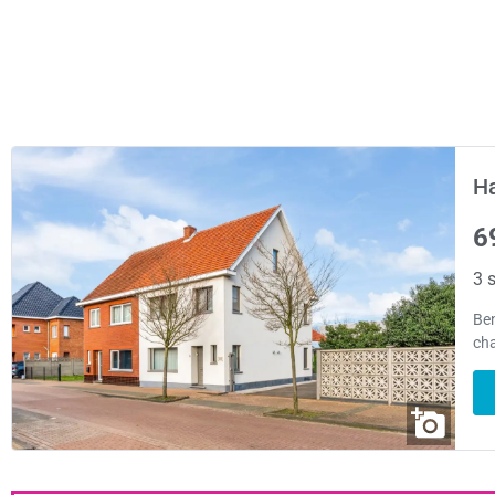
H
6
3 s
Ben
cha