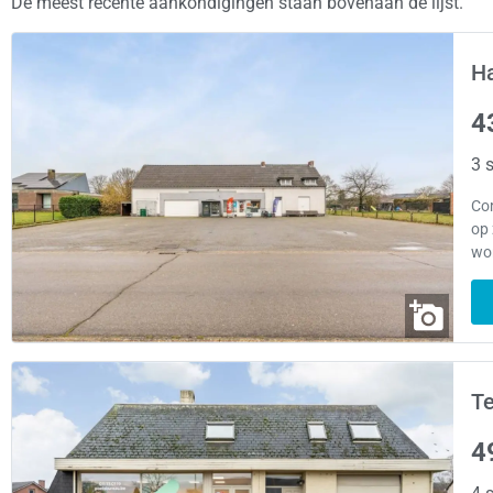
De meest recente aankondigingen staan bovenaan de lijst.
H
4
3 s
Co
op
wo
Te
4