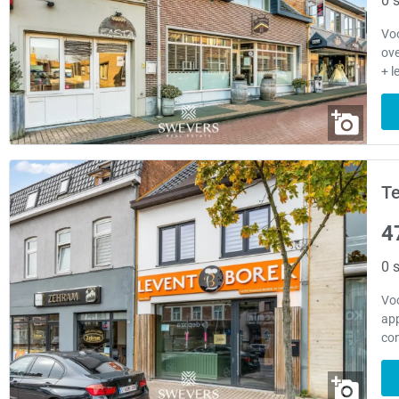
0 s
Voo
ove
+ l
Te
4
0 s
Voo
app
co