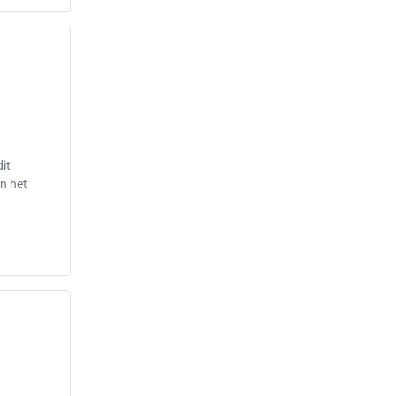
it
n het