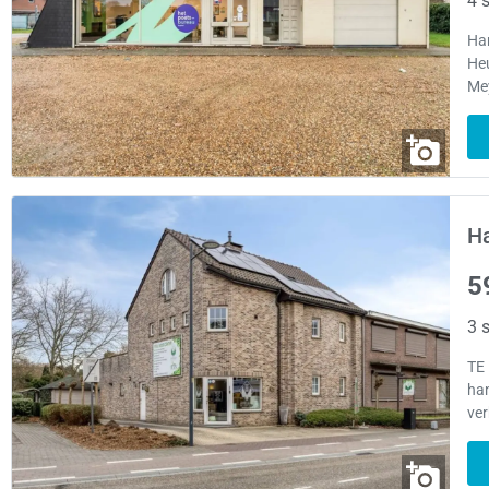
4 s
Han
Heu
Me
H
5
3 s
TE 
han
ve