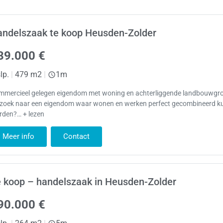
andelszaak te koop Heusden-Zolder
39.000 €
lp.
|
479 m2
|
1m
mmercieel gelegen eigendom met woning en achterliggende landbouwgr
 zoek naar een eigendom waar wonen en werken perfect gecombineerd 
rden?… + lezen
Meer info
Contact
 koop – handelszaak in Heusden-Zolder
90.000 €