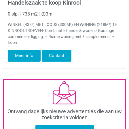
Handelszaak te koop Kinrooi
0 slp.
|
738 m2
|
3m
WINKEL (438²) MET LOODS (300M²) EN WONING (218M²) TE
KINROOI.TROEVEN- Combinatie handel & wonen.- Gunstige
commerciële ligging. – Ruime woning met 3 slaapkamers… +
lezen
Meer info
Contact
Ontvang dagelijks nieuwe advertenties die aan uw
zoekcriteria voldoen