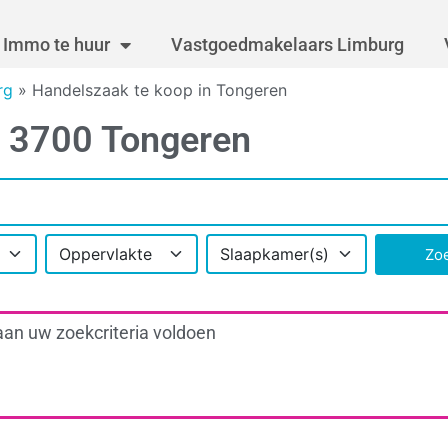
Immo te huur
Vastgoedmakelaars Limburg
rg
»
Handelszaak te koop in Tongeren
n 3700 Tongeren
Oppervlakte
Slaapkamer(s)
Zo
aan uw zoekcriteria voldoen