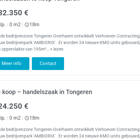
32.350 €
lp.
|
0 m2
|
18m
 de bedrijvenzone Tongeren-Overhaem ontwikkelt Verhoeven Contracting
euw bedrijvenpark ‘AMBIORIX'. Er worden 24 nieuwe KMO-units gebouwd,
n oppervlakte van 195m²… + lezen
Meer info
Contact
 koop – handelszaak in Tongeren
24.250 €
lp.
|
0 m2
|
18m
 de bedrijvenzone Tongeren-Overhaem ontwikkelt Verhoeven Contracting
euw bedrijvenpark ‘AMBIORIX'. Er worden 24 nieuwe KMO-units gebouwd,