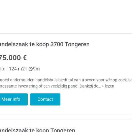
andelszaak te koop 3700 Tongeren
75.000 €
lp.
|
124 m2
|
9m
 goed onderhouden handelshuis biedt tal van troeven voor wie op zoek is
eressante investering of een veelzijdig pand. Dankzij de… + lezen
Meer info
Contact
andelszaak te koop Tongeren