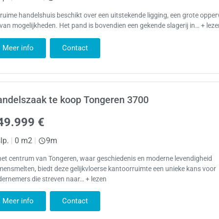
 ruime handelshuis beschikt over een uitstekende ligging, een grote opper
 van mogelijkheden. Het pand is bovendien een gekende slagerij in… + lez
Meer info
Contact
andelszaak te koop Tongeren 3700
49.999 €
lp.
|
0 m2
|
9m
het centrum van Tongeren, waar geschiedenis en moderne levendigheid
ensmelten, biedt deze gelijkvloerse kantoorruimte een unieke kans voor
ernemers die streven naar… + lezen
Meer info
Contact