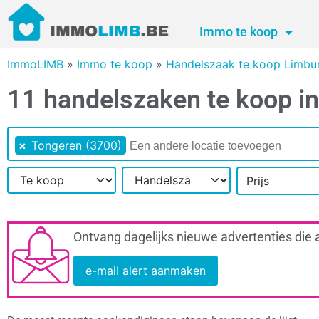
Immo te koop
ImmoLIMB
»
Immo te koop
»
Handelszaak te koop Limbu
11 handelszaken te koop i
×
Tongeren (3700)
Prijs
Ontvang dagelijks nieuwe advertenties die 
e-mail alert aanmaken