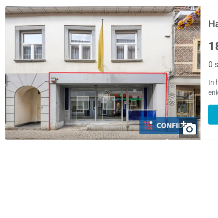
H
1
0 s
In 
enk