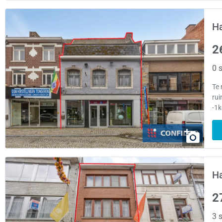
H
2
0 s
Te 
rui
-1k
H
2
3 s