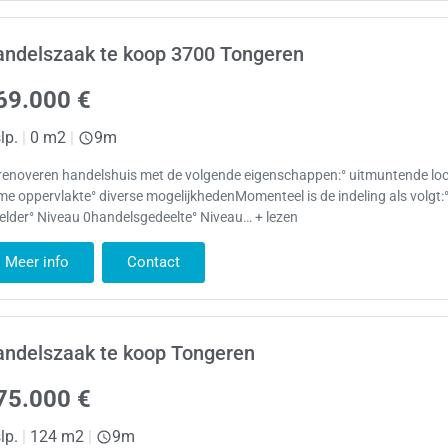
andelszaak te koop 3700 Tongeren
69.000 €
lp.
|
0 m2
|
9m
renoveren handelshuis met de volgende eigenschappen:° uitmuntende loc
me oppervlakte° diverse mogelijkhedenMomenteel is de indeling als volgt:
elder° Niveau 0handelsgedeelte° Niveau… + lezen
Meer info
Contact
andelszaak te koop Tongeren
75.000 €
lp.
|
124 m2
|
9m