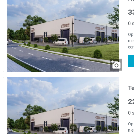
3
0 s
Op
ni
ee
Te
2
0 s
Op
ni