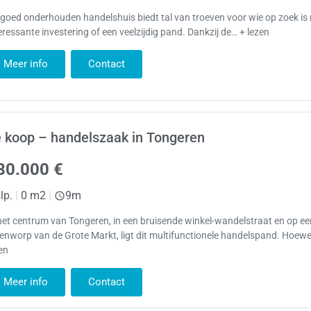
 goed onderhouden handelshuis biedt tal van troeven voor wie op zoek is
eressante investering of een veelzijdig pand. Dankzij de… + lezen
Meer info
Contact
 koop – handelszaak in Tongeren
80.000 €
lp.
|
0 m2
|
9m
het centrum van Tongeren, in een bruisende winkel-wandelstraat en op e
enworp van de Grote Markt, ligt dit multifunctionele handelspand. Hoewe
en
Meer info
Contact