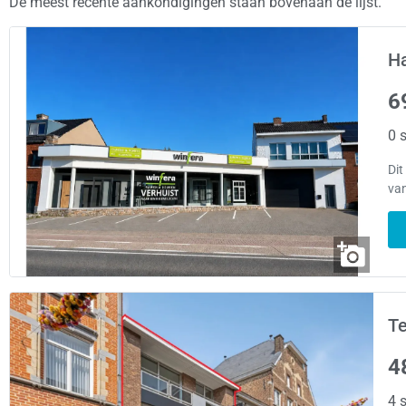
De meest recente aankondigingen staan bovenaan de lijst.
H
6
0 s
Dit
van
Te
4
4 s