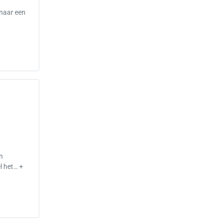
 naar een
en
l het… +