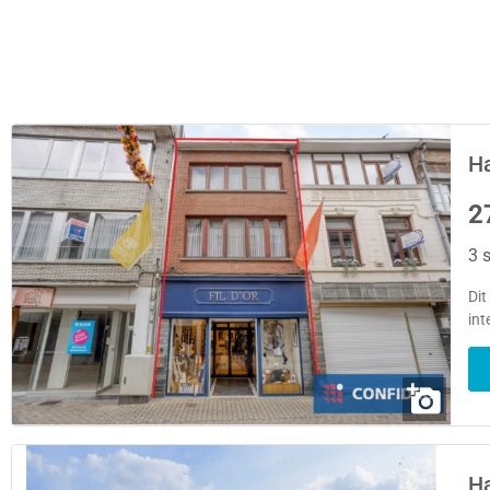
H
2
3 s
Dit
int
H