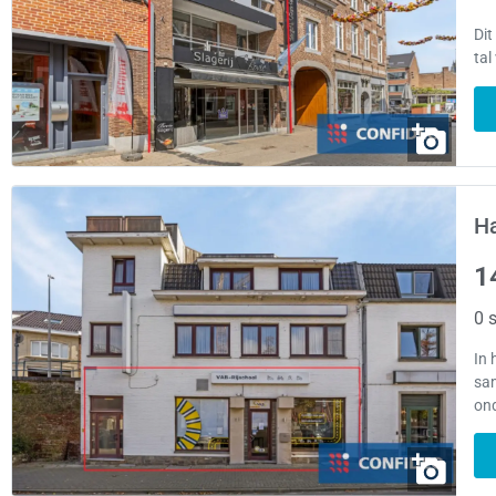
Dit
tal
H
1
0 s
In 
sam
ond