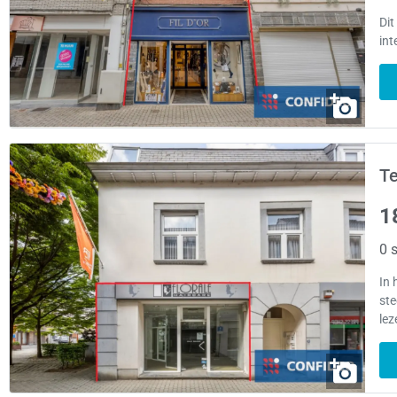
Dit
int
Te
1
0 s
In 
ste
lez