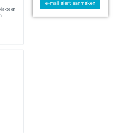
e-mail alert aanmaken
vlakte en
en