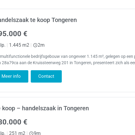
andelszaak te koop Tongeren
95.000 €
lp.
|
1.445 m2
|
2m
 multifunctionele bedrijfsgebouw van ongeveer 1.145 m², gelegen op een 
 28a79ca aan de Kruissteenweg 201 in Tongeren, presenteert zich als ee
Meer info
Contact
 koop – handelszaak in Tongeren
80.000 €
lp.
|
251 m2
|
9m