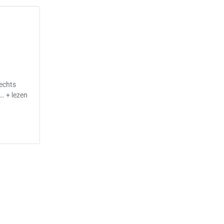
lechts
…. + lezen