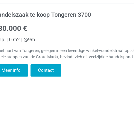
andelszaak te koop Tongeren 3700
80.000 €
lp.
|
0 m2
|
9m
het hart van Tongeren, gelegen in een levendige winkel-wandelstraat op s
ele stappen van de Grote Markt, bevindt zich dit veelzijdige handelspand
Meer info
Contact