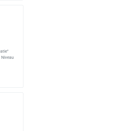
atie°
° Niveau