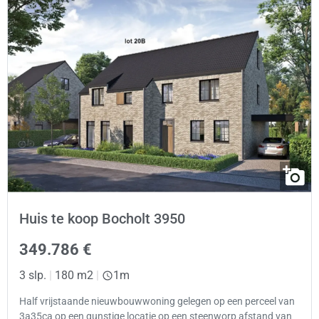
Huis te koop Bocholt 3950
349.786 €
3 slp.
|
180 m2
|
1m
Half vrijstaande nieuwbouwwoning gelegen op een perceel van
3a35ca op een gunstige locatie op een steenworp afstand van