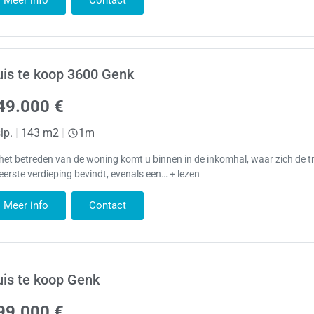
Meer info
Contact
is te koop 3600 Genk
49.000 €
lp.
|
143 m2
|
1m
 het betreden van de woning komt u binnen in de inkomhal, waar zich de t
eerste verdieping bevindt, evenals een… + lezen
Meer info
Contact
is te koop Genk
99.000 €