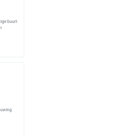
tige buurt
en
bouwing