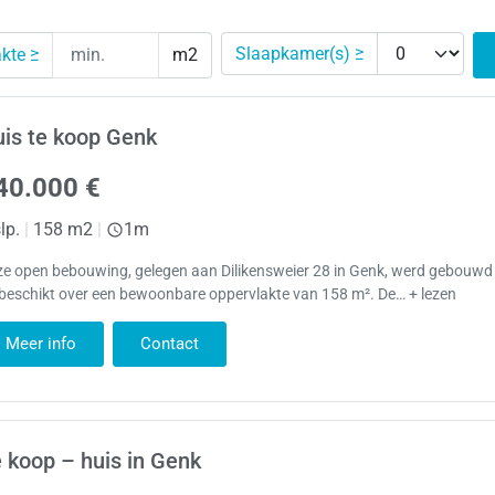
Slaapkamer(s) ≥
kte ≥
m2
is te koop Genk
40.000 €
lp.
|
158 m2
|
1m
ze open bebouwing, gelegen aan Dilikensweier 28 in Genk, werd gebouwd
beschikt over een bewoonbare oppervlakte van 158 m². De… + lezen
Meer info
Contact
 koop – huis in Genk