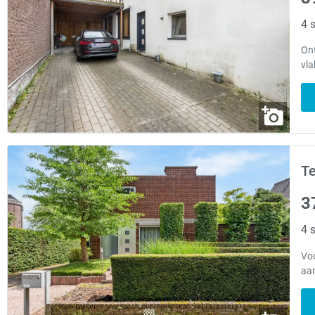
4 s
Ont
vla
Te
3
4 s
Voo
aan