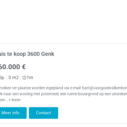
is te koop 3600 Genk
60.000 €
lp.
|
0 m2
|
1m
zoeken ter plaatse worden ingepland via e-mail: bart@vastgoedvalkenbo
k naar een woning met potentieel, een ruime bouwgrond op een uitsteken
een… + lezen
Meer info
Contact