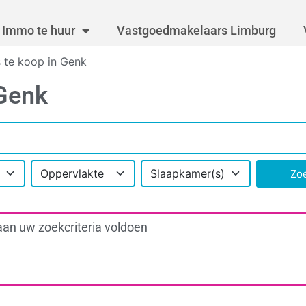
Immo te huur
Vastgoedmakelaars Limburg
 te koop in Genk
 Genk
Oppervlakte
Slaapkamer(s)
Zo
aan uw zoekcriteria voldoen