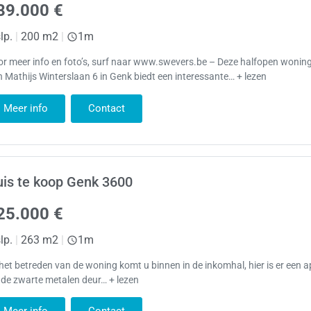
89.000 €
lp.
|
200 m2
|
1m
r meer info en foto’s, surf naar www.swevers.be – Deze halfopen wonin
 Mathijs Winterslaan 6 in Genk biedt een interessante… + lezen
Meer info
Contact
is te koop Genk 3600
25.000 €
lp.
|
263 m2
|
1m
 het betreden van de woning komt u binnen in de inkomhal, hier is er een ap
 de zwarte metalen deur… + lezen