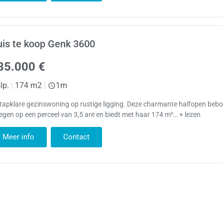
is te koop Genk 3600
35.000 €
lp.
|
174 m2
|
1m
tapklare gezinswoning op rustige ligging. Deze charmante halfopen beb
egen op een perceel van 3,5 are en biedt met haar 174 m²… + lezen
Meer info
Contact