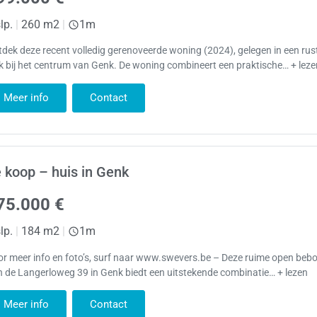
lp.
|
260 m2
|
1m
dek deze recent volledig gerenoveerde woning (2024), gelegen in een rus
k bij het centrum van Genk. De woning combineert een praktische… + lez
Meer info
Contact
 koop – huis in Genk
75.000 €
lp.
|
184 m2
|
1m
r meer info en foto’s, surf naar www.swevers.be – Deze ruime open be
 de Langerloweg 39 in Genk biedt een uitstekende combinatie… + lezen
Meer info
Contact