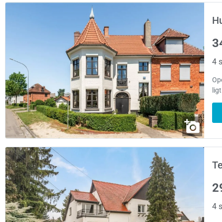
Hu
3
4 s
Op
lig
Te
2
4 s