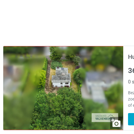
Hu
3
0 s
Be
zoe
of 