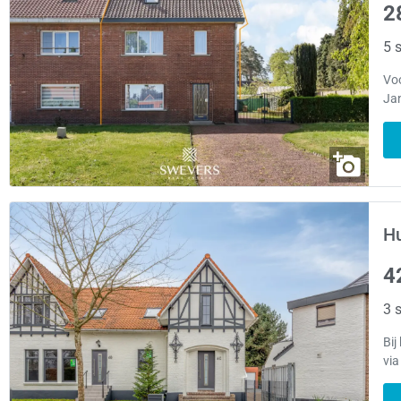
2
5 s
Voo
Jan
Hu
4
3 s
Bij
via