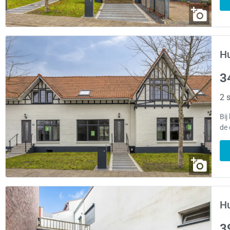
Hu
3
2 s
Bij
de 
Hu
3