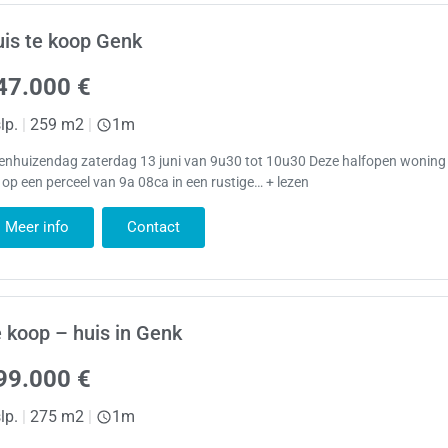
is te koop Genk
47.000 €
lp.
|
259 m2
|
1m
enhuizendag zaterdag 13 juni van 9u30 tot 10u30 Deze halfopen woning 
t op een perceel van 9a 08ca in een rustige… + lezen
Meer info
Contact
 koop – huis in Genk
99.000 €
lp.
|
275 m2
|
1m