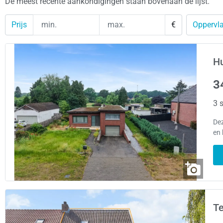
De meest recente aankondigingen staan bovenaan de lijst.
Prijs
€
Oppervla
Hu
3
3 s
De
en 
Te