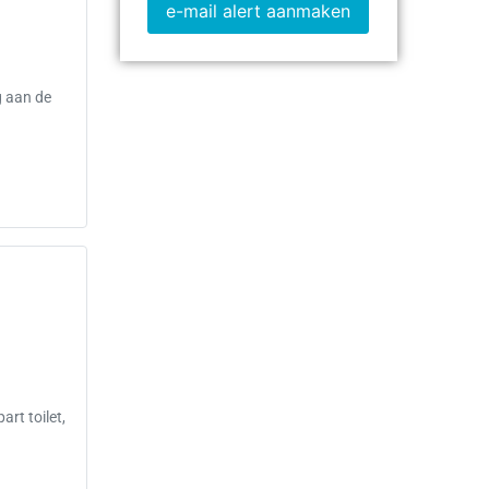
e-mail alert aanmaken
g aan de
art toilet,