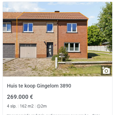
Huis te koop Gingelom 3890
269.000 €
4 slp.
|
162 m2
|
2m