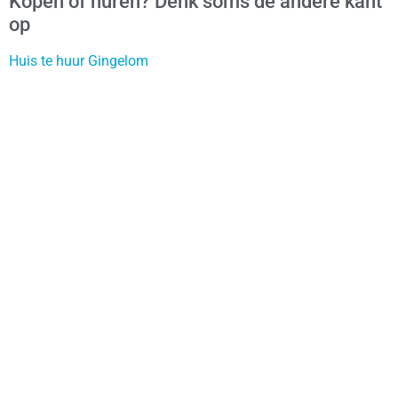
Kopen of huren? Denk soms de andere kant
op
Huis te huur Gingelom