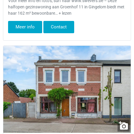
Voor meer info en foto’s, surf naar www.swevers.be – Deze
halfopen gezinswoning aan Groenhof 11 in Gingelom biedt met
haar 162 m² bewoonbare… + lezen
Meer info
Contact