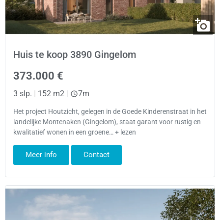
Huis te koop 3890 Gingelom
373.000 €
3 slp.
|
152 m2
|
7m
Het project Houtzicht, gelegen in de Goede Kinderenstraat in het
landelijke Montenaken (Gingelom), staat garant voor rustig en
kwalitatief wonen in een groene… + lezen
Meer info
Contact