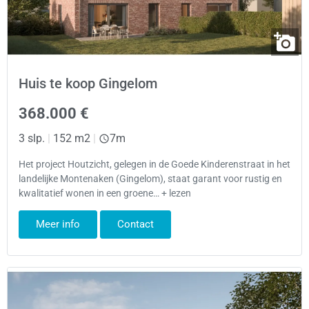
Huis te koop Gingelom
368.000 €
3 slp.
|
152 m2
|
7m
Het project Houtzicht, gelegen in de Goede Kinderenstraat in het
landelijke Montenaken (Gingelom), staat garant voor rustig en
kwalitatief wonen in een groene… + lezen
Meer info
Contact