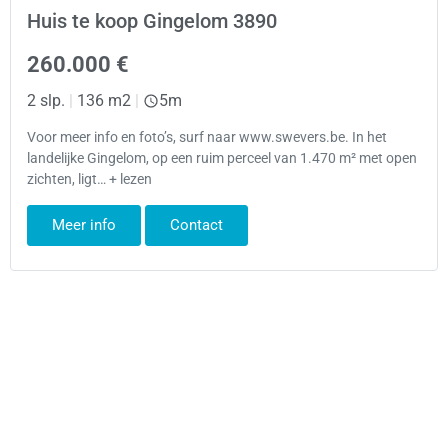
Huis te koop Gingelom 3890
260.000 €
2 slp.
|
136 m2
|
5m
Voor meer info en foto’s, surf naar www.swevers.be. In het
landelijke Gingelom, op een ruim perceel van 1.470 m² met open
zichten, ligt… + lezen
Meer info
Contact