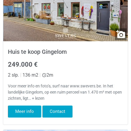
Huis te koop Gingelom
249.000 €
2 slp.
|
136 m2
|
2m
Voor meer info en foto’s, surf naar www.swevers.be. In het
landelijke Gingelom, op een ruim perceel van 1.470 m² met open
zichten, ligt… + lezen
Meer info
Contact