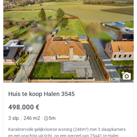
Huis te koop Halen 3545
498.000 €
3 slp.
|
246 m2
|
5m
Karaktervolle gelijkvloerse woning (246m²) met 3 slaapkamers
en een prachtig uitzicht, op een perceel van 25a41 te Halen.