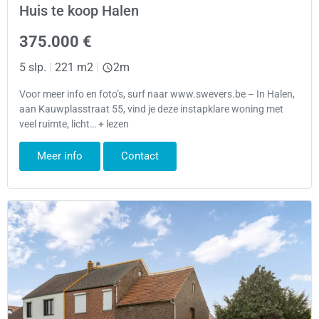
Huis te koop Halen
375.000 €
5 slp.
|
221 m2
|
2m
Voor meer info en foto’s, surf naar www.swevers.be – In Halen,
aan Kauwplasstraat 55, vind je deze instapklare woning met
veel ruimte, licht… + lezen
Meer info
Contact