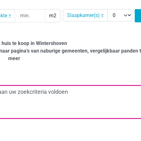
Slaapkamer(s) ≥
kte ≥
m2
n huis te koop in Wintershoven
naar pagina’s van naburige gemeenten, vergelijkbaar panden 
meer
aan uw zoekcriteria voldoen