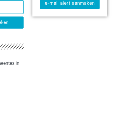
e-mail alert aanmaken
eken
meentes in