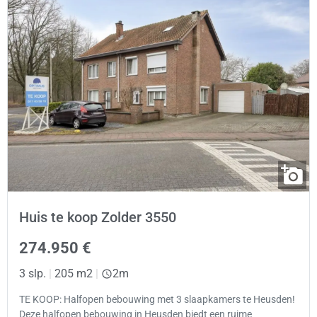
Huis te koop Zolder 3550
274.950 €
3 slp.
|
205 m2
|
2m
TE KOOP: Halfopen bebouwing met 3 slaapkamers te Heusden!
Deze halfopen bebouwing in Heusden biedt een ruime