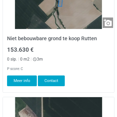
Niet bebouwbare grond te koop Rutten
153.630 €
0 slp.
|
0 m2
|
3m
P score: C
Meer info
Contact