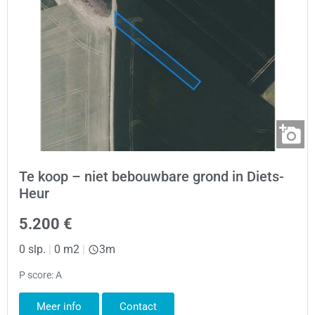
Te koop – niet bebouwbare grond in Diets-
Heur
5.200 €
0 slp.
|
0 m2
|
3m
P score: A
Meer info
Contact