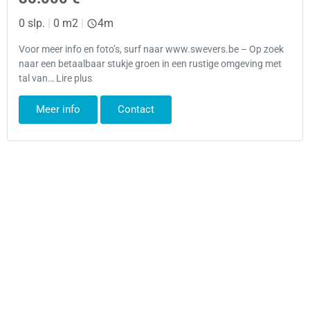
0 slp.
|
0 m2
|
4m
Voor meer info en foto’s, surf naar www.swevers.be – Op zoek
naar een betaalbaar stukje groen in een rustige omgeving met
tal van… Lire plus
Meer info
Contact