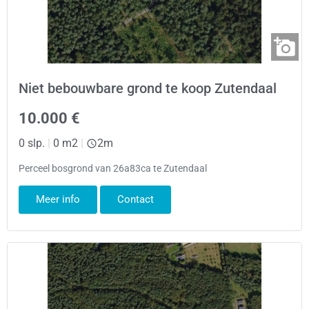
Niet bebouwbare grond te koop Zutendaal
10.000 €
0 slp.
|
0 m2
|
2m
Perceel bosgrond van 26a83ca te Zutendaal
Meer info
Contact