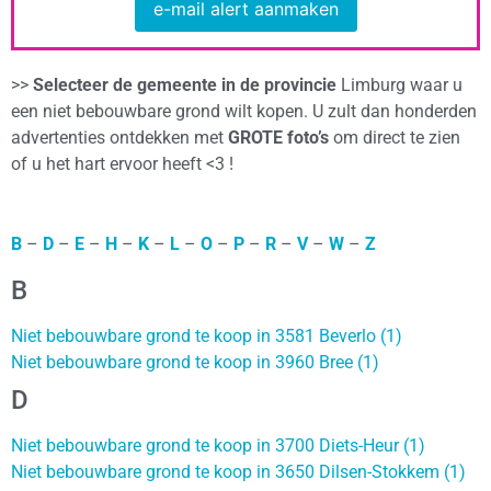
e-mail alert aanmaken
>>
Selecteer de gemeente in de provincie
Limburg waar u
een niet bebouwbare grond wilt kopen. U zult dan honderden
advertenties ontdekken met
GROTE foto’s
om direct te zien
of u het hart ervoor heeft <3 !
B
–
D
–
E
–
H
–
K
–
L
–
O
–
P
–
R
–
V
–
W
–
Z
B
Niet bebouwbare grond te koop in 3581 Beverlo (1)
Niet bebouwbare grond te koop in 3960 Bree (1)
D
Niet bebouwbare grond te koop in 3700 Diets-Heur (1)
Niet bebouwbare grond te koop in 3650 Dilsen-Stokkem (1)