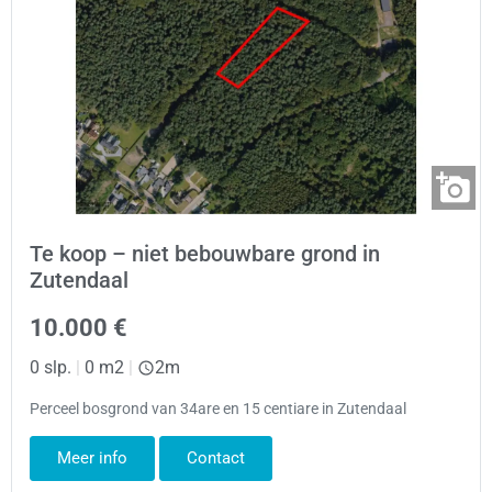
Te koop – niet bebouwbare grond in
Zutendaal
10.000 €
0 slp.
|
0 m2
|
2m
Perceel bosgrond van 34are en 15 centiare in Zutendaal
Meer info
Contact