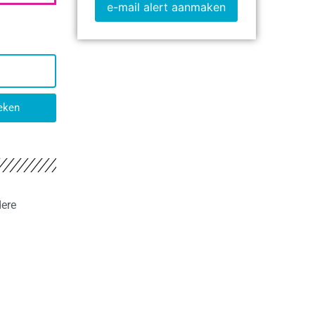
e-mail alert aanmaken
eken
dere