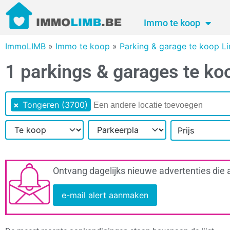
Immo te koop
ImmoLIMB
»
Immo te koop
»
Parking & garage te koop L
1 parkings & garages te ko
×
Tongeren (3700)
Prijs
Ontvang dagelijks nieuwe advertenties die 
e-mail alert aanmaken