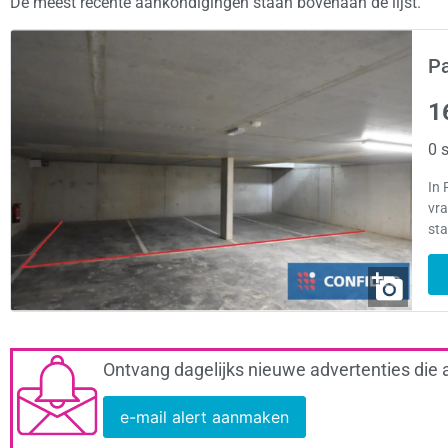
De meest recente aankondigingen staan bovenaan de lijst.
Pa
1
0 s
In 
vra
st
Ontvang dagelijks nieuwe advertenties die 
e-mail alert aanmaken