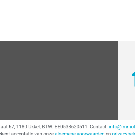
traat 67, 1180 Ukkel, BTW: BE0538620511. Contact:
info@immol
ekent acceptatie van onze
algemene voorwaarden
en
privacybel