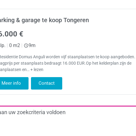
rking & garage te koop Tongeren
6.000 €
lp.
|
0 m2
|
9m
Residentie Domus Anguli worden vijf staanplaatsen te koop aangeboden.
agprijs per staanplaats bedraagt 16.000 EUR.Op het kelderplan zijn de
aanplaatsen en… + lezen
Meer info
Contact
aan uw zoekcriteria voldoen